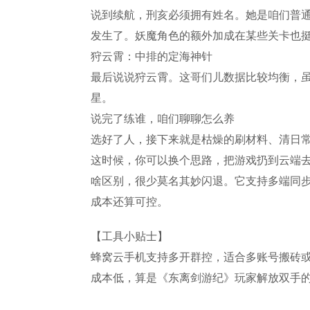
说到续航，刑亥必须拥有姓名。她是咱们普
发生了。妖魔角色的额外加成在某些关卡也
狩云霄：中排的定海神针
最后说说狩云霄。这哥们儿数据比较均衡，
星。
说完了练谁，咱们聊聊怎么养
选好了人，接下来就是枯燥的刷材料、清日
这时候，你可以换个思路，把游戏扔到云端去
啥区别，很少莫名其妙闪退。它支持多端同步
成本还算可控。
【工具小贴士】
蜂窝云手机支持多开群控，适合多账号搬砖
成本低，算是《东离剑游纪》玩家解放双手