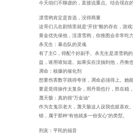
今天咱们不聊虚的，直接说重点。结合现在的
凛雪鸦肯定是首选，没得商量
这哥们儿在剧情里就是“开挂”般的存在，游
黄金优先保他，没凛雪鸦，你推图会非常吃
杀无生：暴击队的灵魂
有了主C，得配个好副手。杀无生是凛雪鸦的
益，谁用谁知道。如果实在没抽到他，丹衡
凋命：核爆的催化剂
想要伤害数字跳得夸张，凋命必须得上。她能
要是觉得操作太复杂，用丹翡也行，胜在稳
蔑天骸：真的很“万金油”
作为玄鬼宗老大，蔑天骸这人设我也挺喜欢。
错，属于那种“有他就多一份安心”的类型。
刑亥：平民的福音