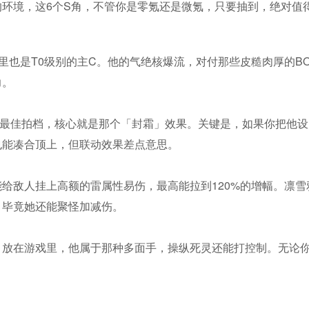
环境，这6个S角，不管你是零氪还是微氪，只要抽到，绝对值
戏里也是T0级别的主C。他的气绝核爆流，对付那些皮糙肉厚的B
力。
最佳拍档，核心就是那个「封霜」效果。关键是，如果你把他设
也能凑合顶上，但联动效果差点意思。
给敌人挂上高额的雷属性易伤，最高能拉到120%的增幅。凛
，毕竟她还能聚怪加减伤。
放在游戏里，他属于那种多面手，操纵死灵还能打控制。无论你是