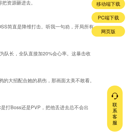
得把资源砸进去。
移动端下载
PC端下载
OSS简直是降维打击。听我一句劝，开局所有
网页版
为队长，全队直接加20%会心率。这暴击收
雪鸦的大招配合她的易伤，那画面太美不敢看。
联
打Boss还是PVP，把他丢进去总不会出
系
客
服