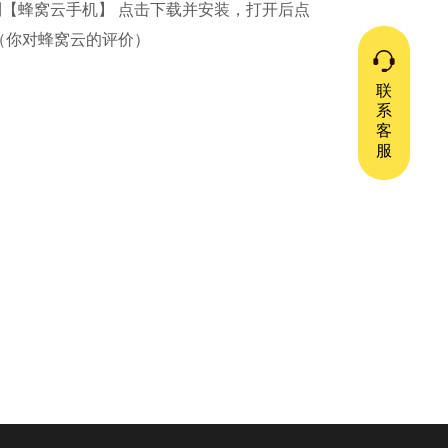
找到【蜂窝云手机】 点击下载并安装，打开后点
（你对蜂窝云的评价）
联
系
客
服