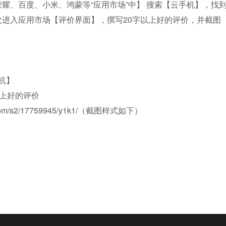
、、荣耀、百度、小米、鸿蒙等“应用市场”中】 搜索【云手机】，
再次进入应用市场【评价界面】，撰写20字以上好的评价，并截图
机】
以上好的评价
com/s2/17759945/y1k1/
（截图样式如下）