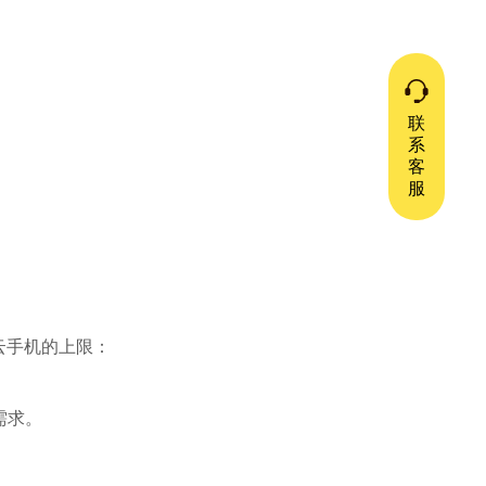
联
系
客
服
云手机的上限：
需求。