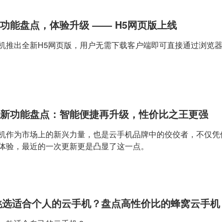
功能盘点，体验升级 —— H5网页版上线
机推出全新H5网页版，用户无需下载客户端即可直接通过浏览
新功能盘点：智能便捷再升级，性价比之王更强
机作为市场上的新兴力量，也是云手机品牌中的佼佼者，不仅凭
体验，最近的一次更新更是凸显了这一点。
何挑选适合个人的云手机？盘点高性价比的蜂窝云手机