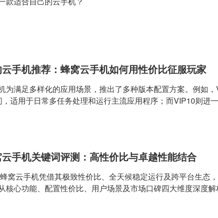
一款适合自己的云手机？
用的云手机推荐：蜂窝云手机如何用性价比征服玩家
机为满足多样化的应用场景，推出了多种版本配置方案。例如，VIP7
空间，适用于日常多任务处理和运行主流应用程序；而VIP10则进
蜂窝云手机关键词评测：高性价比与卓越性能结合
年，蜂窝云手机凭借其极致性价比、全天候稳定运行及跨平台生态
从核心功能、配置性价比、用户场景及市场口碑四大维度深度解