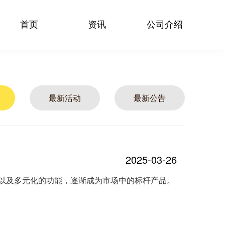
首页
资讯
公司介绍
最新活动
最新公告
2025-03-26
以及多元化的功能，逐渐成为市场中的标杆产品。