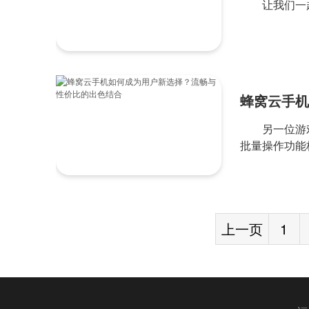
让我们一
蜂窝云手机
另一位游
批量操作功能
上一页
1