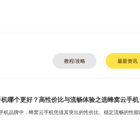
教程/攻略
最新资讯
云手机哪个更好？高性价比与流畅体验之选蜂窝云手机
手机品牌中，蜂窝云手机凭借其突出的性价比、稳定流畅的性能